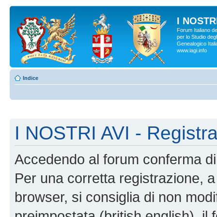
I NOSTRI
Forum Italiano d
per lo Studio degl
Genealogico Italia
www.iagi.info
Indice
I NOSTRI AVI - Registr
Accedendo al forum conferma di 
Per una corretta registrazione, a
browser, si consiglia di non modif
preimpostata (british english), il