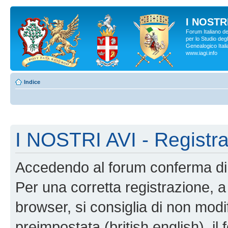
I NOSTRI
Forum Italiano d
per lo Studio degl
Genealogico Italia
www.iagi.info
Indice
I NOSTRI AVI - Registr
Accedendo al forum conferma di 
Per una corretta registrazione, a
browser, si consiglia di non modif
preimpostata (british english), il