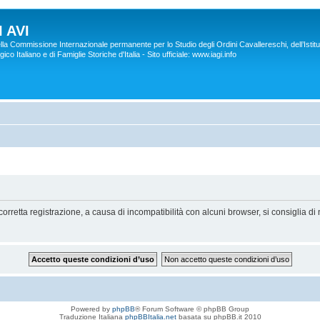
 AVI
lla Commissione Internazionale permanente per lo Studio degli Ordini Cavallereschi, dell’Istitu
co Italiano e di Famiglie Storiche d'Italia - Sito ufficiale: www.iagi.info
orretta registrazione, a causa di incompatibilità con alcuni browser, si consiglia di 
Powered by
phpBB
® Forum Software © phpBB Group
Traduzione Italiana
phpBBItalia.net
basata su phpBB.it 2010