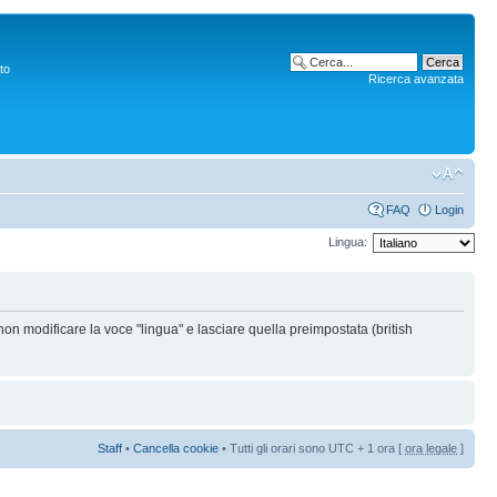
to
Ricerca avanzata
FAQ
Login
Lingua:
non modificare la voce "lingua" e lasciare quella preimpostata (british
Staff
•
Cancella cookie
• Tutti gli orari sono UTC + 1 ora [
ora legale
]