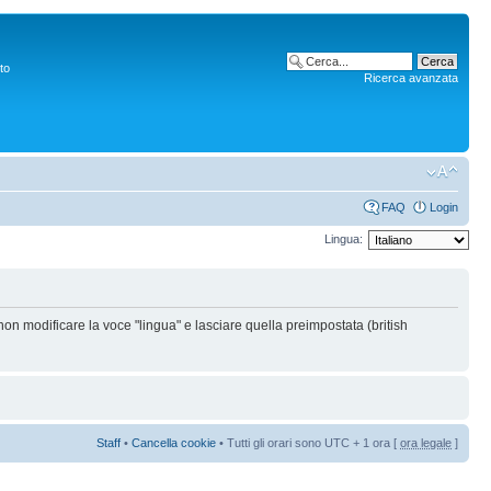
to
Ricerca avanzata
FAQ
Login
Lingua:
non modificare la voce "lingua" e lasciare quella preimpostata (british
Staff
•
Cancella cookie
• Tutti gli orari sono UTC + 1 ora [
ora legale
]