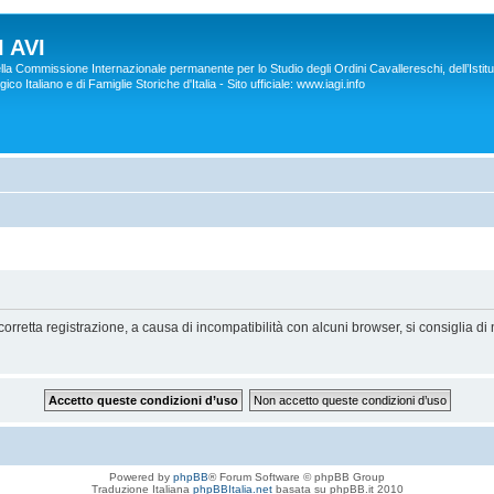
 AVI
lla Commissione Internazionale permanente per lo Studio degli Ordini Cavallereschi, dell’Istitu
co Italiano e di Famiglie Storiche d'Italia - Sito ufficiale: www.iagi.info
orretta registrazione, a causa di incompatibilità con alcuni browser, si consiglia di 
Powered by
phpBB
® Forum Software © phpBB Group
Traduzione Italiana
phpBBItalia.net
basata su phpBB.it 2010