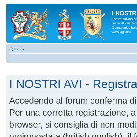
I NOSTRI
Forum Italiano d
per lo Studio degl
Genealogico Italia
www.iagi.info
Indice
I NOSTRI AVI - Registr
Accedendo al forum conferma di 
Per una corretta registrazione, a
browser, si consiglia di non modif
preimpostata (british english), il