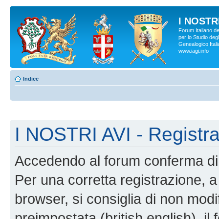
I NOSTRI
Forum Italiano d
per lo Studio degl
Genealogico Italia
www.iagi.info
Indice
I NOSTRI AVI - Registr
Accedendo al forum conferma di 
Per una corretta registrazione, a
browser, si consiglia di non modif
preimpostata (british english), il