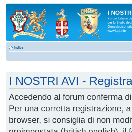
I NOSTRI
Forum Italiano d
per lo Studio degl
Genealogico Italia
www.iagi.info
Indice
I NOSTRI AVI - Registr
Accedendo al forum conferma di 
Per una corretta registrazione, a
browser, si consiglia di non modif
preimpostata (british english), il