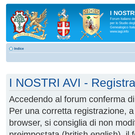
I NOSTRI
Forum Italiano d
per lo Studio degl
Genealogico Italia
www.iagi.info
Indice
I NOSTRI AVI - Registr
Accedendo al forum conferma di 
Per una corretta registrazione, a
browser, si consiglia di non modif
preimpostata (british english), il