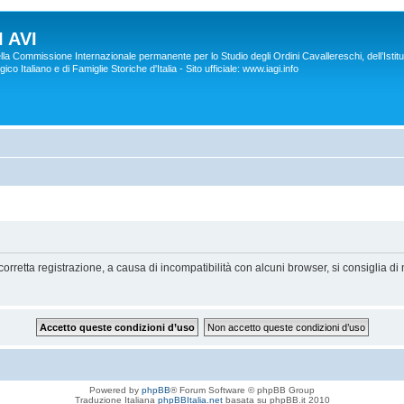
 AVI
lla Commissione Internazionale permanente per lo Studio degli Ordini Cavallereschi, dell’Istitu
co Italiano e di Famiglie Storiche d'Italia - Sito ufficiale: www.iagi.info
orretta registrazione, a causa di incompatibilità con alcuni browser, si consiglia di 
Powered by
phpBB
® Forum Software © phpBB Group
Traduzione Italiana
phpBBItalia.net
basata su phpBB.it 2010