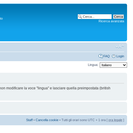
to
Ricerca avanzata
FAQ
Login
Lingua:
non modificare la voce "lingua" e lasciare quella preimpostata (british
Staff
•
Cancella cookie
• Tutti gli orari sono UTC + 1 ora [
ora legale
]