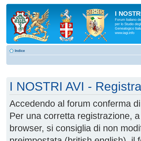
I NOSTRI
Forum Italiano d
per lo Studio degl
Genealogico Italia
www.iagi.info
Indice
I NOSTRI AVI - Registr
Accedendo al forum conferma di 
Per una corretta registrazione, a
browser, si consiglia di non modif
preimpostata (british english), il