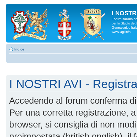
I NOSTRI
Forum Italiano d
per lo Studio degl
Genealogico Italia
www.iagi.info
Indice
I NOSTRI AVI - Registr
Accedendo al forum conferma di 
Per una corretta registrazione, a
browser, si consiglia di non modif
preimpostata (british english), il