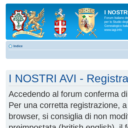
I NOSTRI
Forum Italiano d
per lo Studio degl
Genealogico Italia
www.iagi.info
Indice
I NOSTRI AVI - Registr
Accedendo al forum conferma di 
Per una corretta registrazione, a
browser, si consiglia di non modif
preimpostata (british english), il