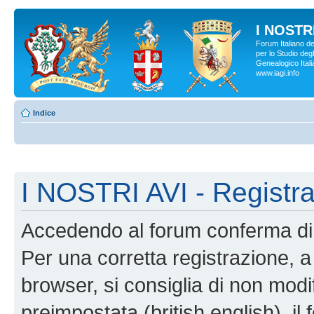
I NOSTRI
Forum Italiano d
per lo Studio degl
Genealogico Italia
www.iagi.info
Indice
I NOSTRI AVI - Registr
Accedendo al forum conferma di 
Per una corretta registrazione, a
browser, si consiglia di non modif
preimpostata (british english), il