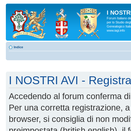
I NOSTRI
Forum Italiano d
per lo Studio degl
Genealogico Italia
www.iagi.info
Indice
I NOSTRI AVI - Registr
Accedendo al forum conferma di 
Per una corretta registrazione, a
browser, si consiglia di non modif
preimpostata (british english), il