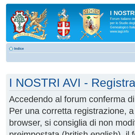
I NOSTRI
Forum Italiano d
per lo Studio degl
Genealogico Italia
www.iagi.info
Indice
I NOSTRI AVI - Registr
Accedendo al forum conferma di 
Per una corretta registrazione, a
browser, si consiglia di non modif
preimpostata (british english), il