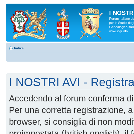
I NOSTRI
Forum Italiano d
per lo Studio degl
Genealogico Italia
www.iagi.info
Indice
I NOSTRI AVI - Registr
Accedendo al forum conferma di 
Per una corretta registrazione, a
browser, si consiglia di non modif
preimpostata (british english), il