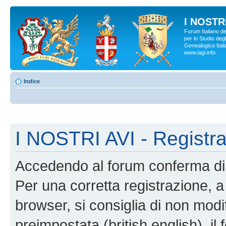
I NOSTRI
Forum Italiano d
per lo Studio degl
Genealogico Italia
www.iagi.info
Indice
I NOSTRI AVI - Registr
Accedendo al forum conferma di 
Per una corretta registrazione, a
browser, si consiglia di non modif
preimpostata (british english), il