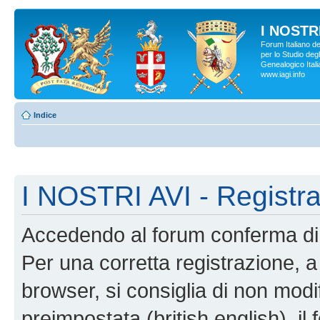
I NOSTRI
Forum Italiano d
per lo Studio degl
Genealogico Italia
www.iagi.info
Indice
I NOSTRI AVI - Registr
Accedendo al forum conferma di 
Per una corretta registrazione, a
browser, si consiglia di non modif
preimpostata (british english), il