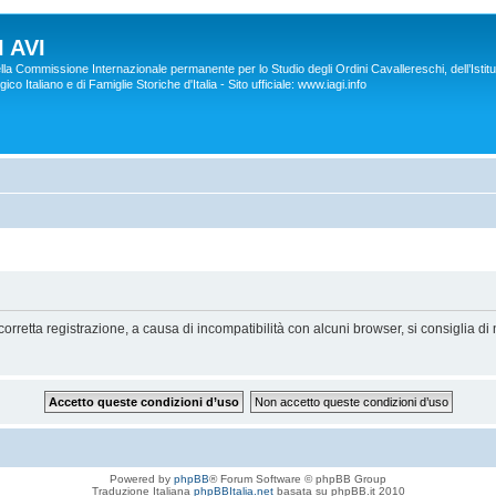
 AVI
lla Commissione Internazionale permanente per lo Studio degli Ordini Cavallereschi, dell’Istitu
co Italiano e di Famiglie Storiche d'Italia - Sito ufficiale: www.iagi.info
orretta registrazione, a causa di incompatibilità con alcuni browser, si consiglia di 
Powered by
phpBB
® Forum Software © phpBB Group
Traduzione Italiana
phpBBItalia.net
basata su phpBB.it 2010