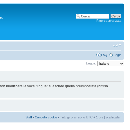
to
Ricerca avanzata
FAQ
Login
Lingua:
non modificare la voce "lingua" e lasciare quella preimpostata (british
Staff
•
Cancella cookie
• Tutti gli orari sono UTC + 1 ora [
ora legale
]