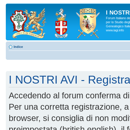
I NOSTRI
Forum Italiano d
per lo Studio degl
Genealogico Italia
www.iagi.info
Indice
I NOSTRI AVI - Registr
Accedendo al forum conferma di 
Per una corretta registrazione, a
browser, si consiglia di non modif
preimpostata (british english), il