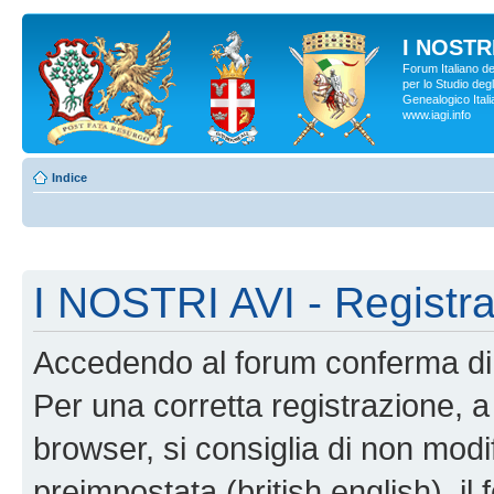
I NOSTRI
Forum Italiano d
per lo Studio degl
Genealogico Italia
www.iagi.info
Indice
I NOSTRI AVI - Registr
Accedendo al forum conferma di 
Per una corretta registrazione, a
browser, si consiglia di non modif
preimpostata (british english), il