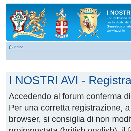
I NOSTRI
Forum Italiano d
per lo Studio degl
Genealogico Italia
www.iagi.info
Indice
I NOSTRI AVI - Registr
Accedendo al forum conferma di 
Per una corretta registrazione, a
browser, si consiglia di non modif
preimpostata (british english), il