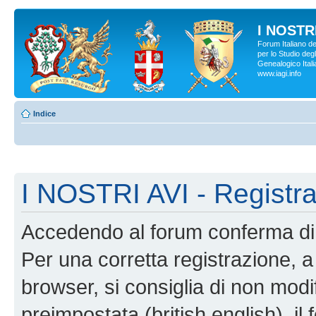
I NOSTRI
Forum Italiano d
per lo Studio degl
Genealogico Italia
www.iagi.info
Indice
I NOSTRI AVI - Registr
Accedendo al forum conferma di 
Per una corretta registrazione, a
browser, si consiglia di non modif
preimpostata (british english), il