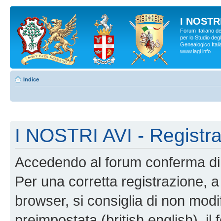
I NOSTRI
Forum Italiano d
per lo Studio degl
Genealogico Italia
www.iagi.info
Indice
I NOSTRI AVI - Registr
Accedendo al forum conferma di 
Per una corretta registrazione, a
browser, si consiglia di non modif
preimpostata (british english), il