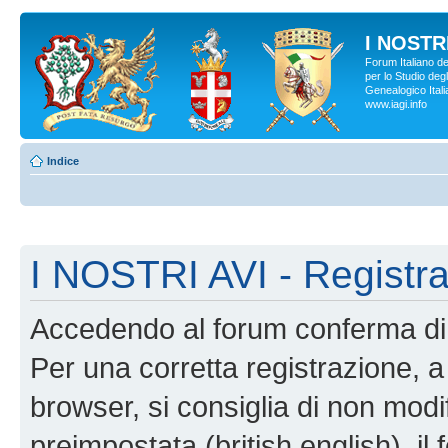
I NOSTRI
Forum Italiano d
per lo Studio degl
Genealogico Italia
www.iagi.info
Indice
I NOSTRI AVI - Registr
Accedendo al forum conferma di 
Per una corretta registrazione, a
browser, si consiglia di non modif
preimpostata (british english), il