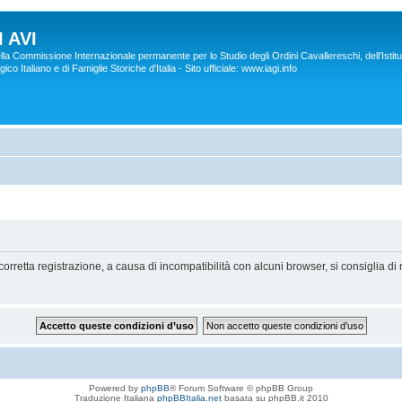
 AVI
lla Commissione Internazionale permanente per lo Studio degli Ordini Cavallereschi, dell’Istitu
co Italiano e di Famiglie Storiche d'Italia - Sito ufficiale: www.iagi.info
orretta registrazione, a causa di incompatibilità con alcuni browser, si consiglia di 
Powered by
phpBB
® Forum Software © phpBB Group
Traduzione Italiana
phpBBItalia.net
basata su phpBB.it 2010