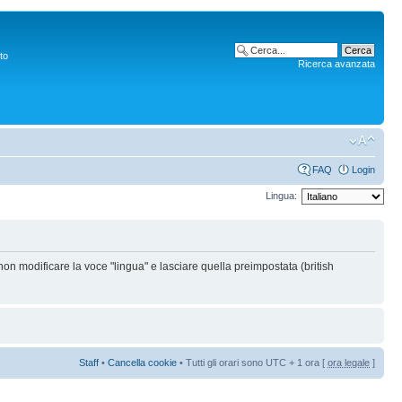
to
Ricerca avanzata
FAQ
Login
Lingua:
non modificare la voce "lingua" e lasciare quella preimpostata (british
Staff
•
Cancella cookie
• Tutti gli orari sono UTC + 1 ora [
ora legale
]