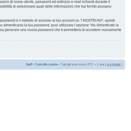
mazioni di nome utente, password ed indirizzo e-mail richiesti durante il
ossibilità di selezionare quali delle informazioni che hai fornito possano
a password è il metodo di accesso al tuo account su “I NOSTRI AVI”, quindi
o dimenticassi la tua password, puoi utilizzare l’opzione “Ho dimenticato la
 possa generare una nuova password che ti permetterà di accedere nuovamente
Staff
•
Cancella cookie
• Tutti gli orari sono UTC + 1 ora [
ora legale
]