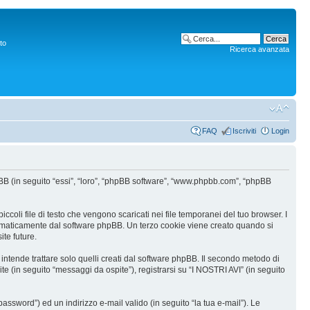
to
Ricerca avanzata
FAQ
Iscriviti
Login
hpBB (in seguito “essi”, “loro”, “phpBB software”, “www.phpbb.com”, “phpBB
coli file di testo che vengono scaricati nei file temporanei del tuo browser. I
utomaticamente dal software phpBB. Un terzo cookie viene creato quando si
ite future.
tende trattare solo quelli creati dal software phpBB. Il secondo metodo di
te (in seguito “messaggi da ospite”), registrarsi su “I NOSTRI AVI” (in seguito
assword”) ed un indirizzo e-mail valido (in seguito “la tua e-mail”). Le