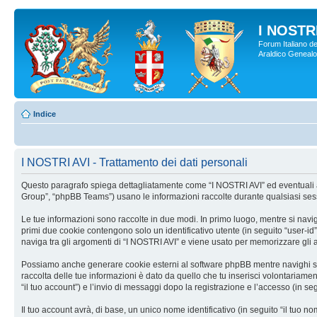
I NOSTRI
Forum Italiano de
Araldico Genealogi
Indice
I NOSTRI AVI - Trattamento dei dati personali
Questo paragrafo spiega dettagliatamente come “I NOSTRI AVI” ed eventuali affi
Group”, “phpBB Teams”) usano le informazioni raccolte durante qualsiasi sessio
Le tue informazioni sono raccolte in due modi. In primo luogo, mentre si navig
primi due cookie contengono solo un identificativo utente (in seguito “user-i
naviga tra gli argomenti di “I NOSTRI AVI” e viene usato per memorizzare gli ar
Possiamo anche generare cookie esterni al software phpBB mentre navighi su “
raccolta delle tue informazioni è dato da quello che tu inserisci volontariamen
“il tuo account”) e l’invio di messaggi dopo la registrazione e l’accesso (in seg
Il tuo account avrà, di base, un unico nome identificativo (in seguito “il tuo 