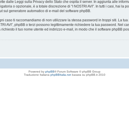
tte dalle Leggi sulla Privacy dello Stato che ospita il server. In aggiunta alle infor
atoria o opzionale, è a totale discrezione di “I NOSTRI AVI”. In tutti i casi, hai la p
-out sul generatore automatico di e-mail del software phpBB.
gni caso ti raccomandiamo di non utilizzare la stessa password in troppi siti. La tu
OSTRI AVI”, phpBB o terzi possono legittimamente richiedere la tua password. Nel cas
 richiesto il tuo nome utente ed indirizzo e-mail, in modo che il software phpBB
Powered by
phpBB
® Forum Software © phpBB Group
Traduzione Italiana
phpBBItalia.net
basata su phpBB.it 2010