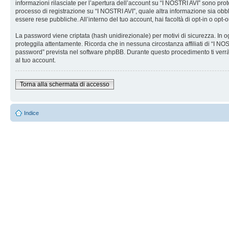
informazioni rilasciate per l’apertura dell’account su “I NOSTRI AVI” sono prote
processo di registrazione su “I NOSTRI AVI”, quale altra informazione sia obblig
essere rese pubbliche. All’interno del tuo account, hai facoltà di opt-in o opt
La password viene criptata (hash unidirezionale) per motivi di sicurezza. In o
proteggila attentamente. Ricorda che in nessuna circostanza affiliati di “I N
password” prevista nel software phpBB. Durante questo procedimento ti verrà
al tuo account.
Torna alla schermata di accesso
Indice