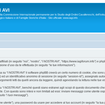
 AVI
lla Commissione Internazionale permanente per lo Studio degli Ordini Cavallereschi, dell’Istitu
co Italiano e di Famiglie Storiche d'Italia - Sito ufficiale: www.iagi.info
liati (in seguito “noi”, “nostro”, “I NOSTRI AVI”, “https://www.iagiforum.info”) e p
ne d’uso da te effettuata (in seguito “le tue informazioni”).
a su “I NOSTRI AVI” il software phpBB creerà un certo numero di cookie, che sono pic
d”) ed un identificativo anonimo di sessione (in seguito “session-id”), assegnato a
gomenti letti da quelli ancora da leggere, quindi agevolando la lettura nelle tue vis
I NOSTRI AVI”, benché questi siano estranei agli scopi di questo documento che in
te. Con questo sono intesi e non limitati ad essi: inviare messaggi come utente ospi
uito “i tuoi messaggi”).
nome utente”), una password da usare per accedere al tuo account (in seguito “la tua p