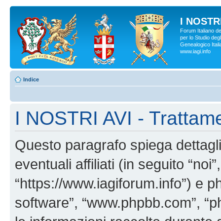
I NOSTRI
Forum Italiano d
per lo Studio degl
Genealogico Italia
www.iagi.info
Indice
I NOSTRI AVI - Trattame
Questo paragrafo spiega dettag
eventuali affiliati (in seguito “no
“https://www.iagiforum.info”) e p
software”, “www.phpbb.com”, “