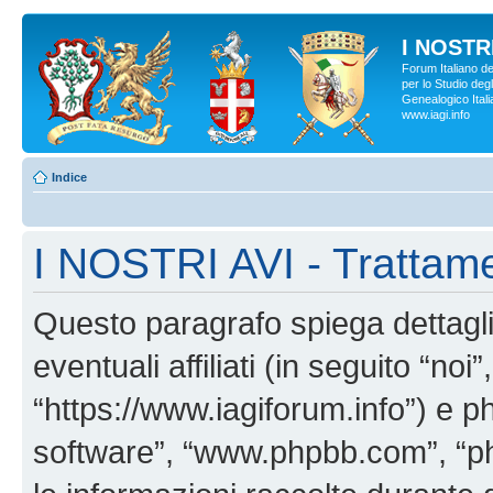
I NOSTRI
Forum Italiano d
per lo Studio degl
Genealogico Italia
www.iagi.info
Indice
I NOSTRI AVI - Trattame
Questo paragrafo spiega dettag
eventuali affiliati (in seguito “no
“https://www.iagiforum.info”) e p
software”, “www.phpbb.com”, “