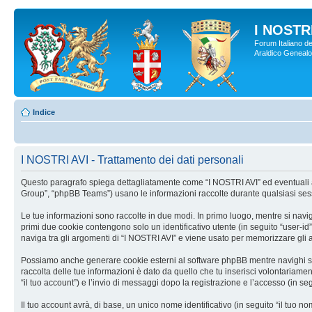
I NOSTRI
Forum Italiano de
Araldico Genealogi
Indice
I NOSTRI AVI - Trattamento dei dati personali
Questo paragrafo spiega dettagliatamente come “I NOSTRI AVI” ed eventuali affi
Group”, “phpBB Teams”) usano le informazioni raccolte durante qualsiasi sessio
Le tue informazioni sono raccolte in due modi. In primo luogo, mentre si navig
primi due cookie contengono solo un identificativo utente (in seguito “user-i
naviga tra gli argomenti di “I NOSTRI AVI” e viene usato per memorizzare gli ar
Possiamo anche generare cookie esterni al software phpBB mentre navighi su “
raccolta delle tue informazioni è dato da quello che tu inserisci volontariamen
“il tuo account”) e l’invio di messaggi dopo la registrazione e l’accesso (in seg
Il tuo account avrà, di base, un unico nome identificativo (in seguito “il tuo 