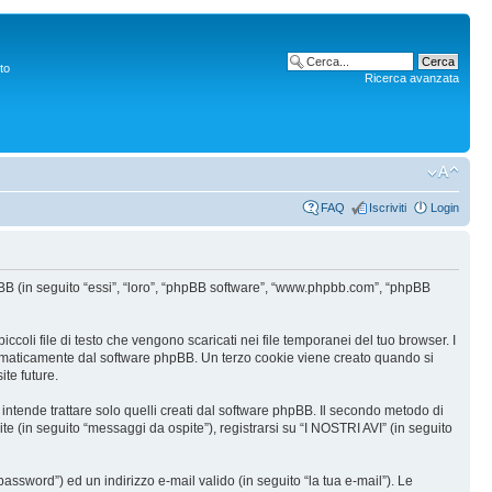
to
Ricerca avanzata
FAQ
Iscriviti
Login
hpBB (in seguito “essi”, “loro”, “phpBB software”, “www.phpbb.com”, “phpBB
coli file di testo che vengono scaricati nei file temporanei del tuo browser. I
utomaticamente dal software phpBB. Un terzo cookie viene creato quando si
ite future.
tende trattare solo quelli creati dal software phpBB. Il secondo metodo di
te (in seguito “messaggi da ospite”), registrarsi su “I NOSTRI AVI” (in seguito
assword”) ed un indirizzo e-mail valido (in seguito “la tua e-mail”). Le