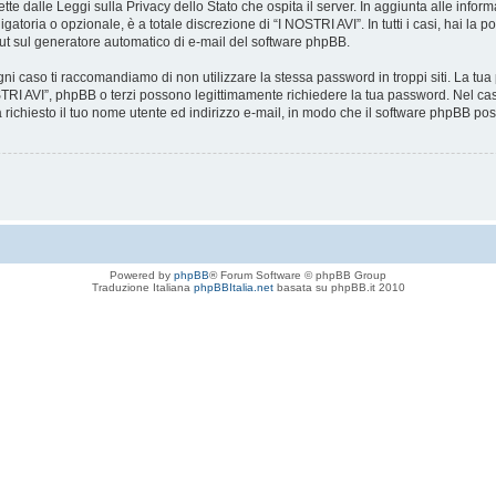
tte dalle Leggi sulla Privacy dello Stato che ospita il server. In aggiunta alle infor
atoria o opzionale, è a totale discrezione di “I NOSTRI AVI”. In tutti i casi, hai la p
-out sul generatore automatico di e-mail del software phpBB.
gni caso ti raccomandiamo di non utilizzare la stessa password in troppi siti. La tu
OSTRI AVI”, phpBB o terzi possono legittimamente richiedere la tua password. Nel cas
 richiesto il tuo nome utente ed indirizzo e-mail, in modo che il software phpBB
Powered by
phpBB
® Forum Software © phpBB Group
Traduzione Italiana
phpBBItalia.net
basata su phpBB.it 2010