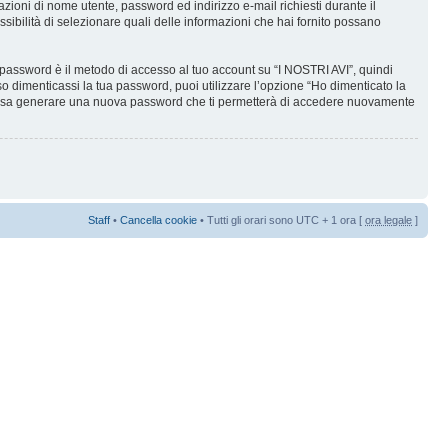
mazioni di nome utente, password ed indirizzo e-mail richiesti durante il
ossibilità di selezionare quali delle informazioni che hai fornito possano
a password è il metodo di accesso al tuo account su “I NOSTRI AVI”, quindi
o dimenticassi la tua password, puoi utilizzare l’opzione “Ho dimenticato la
 possa generare una nuova password che ti permetterà di accedere nuovamente
Staff
•
Cancella cookie
• Tutti gli orari sono UTC + 1 ora [
ora legale
]