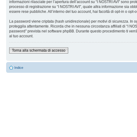
informazioni rilasciate per l’apertura dell’account su “I NOSTRI AVI” sono prote
processo di registrazione su “I NOSTRI AVI”, quale altra informazione sia obblig
essere rese pubbliche. All’interno del tuo account, hai facoltà di opt-in o opt
La password viene criptata (hash unidirezionale) per motivi di sicurezza. In o
proteggila attentamente. Ricorda che in nessuna circostanza affiliati di “I N
password” prevista nel software phpBB. Durante questo procedimento ti verrà
al tuo account.
Torna alla schermata di accesso
Indice