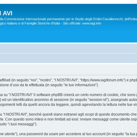
 AVI
lla Commissione Internazionale permanente per lo Studio degli Ordini Cavallereschi, dell’Istitu
co Italiano e di Famiglie Storiche d'Italia - Sito ufficiale: www.iagi.info
liati (in seguito “noi”, “nostro”, “I NOSTRI AVI”, “https://www.iagiforum.info”) e p
ne d’uso da te effettuata (in seguito “le tue informazioni”).
a su “I NOSTRI AVI” il software phpBB creerà un certo numero di cookie, che sono pic
d”) ed un identificativo anonimo di sessione (in seguito “session-id”), assegnato a
gomenti letti da quelli ancora da leggere, quindi agevolando la lettura nelle tue vis
I NOSTRI AVI”, benché questi siano estranei agli scopi di questo documento che in
te. Con questo sono intesi e non limitati ad essi: inviare messaggi come utente ospi
uito “i tuoi messaggi”).
nome utente”), una password da usare per accedere al tuo account (in seguito “la tua p