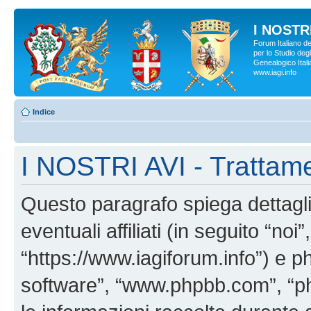
I NOSTRI
Forum Italiano d
per lo Studio degl
Genealogico Italia
www.iagi.info
Indice
I NOSTRI AVI - Trattame
Questo paragrafo spiega dettag
eventuali affiliati (in seguito “no
“https://www.iagiforum.info”) e p
software”, “www.phpbb.com”, “