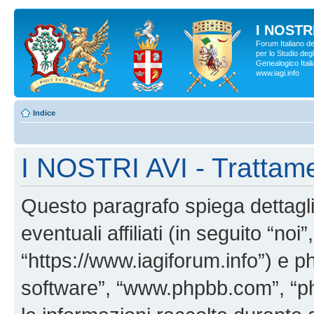
I NOSTRI
Forum Italiano d
per lo Studio degl
Genealogico Italia
www.iagi.info
Indice
I NOSTRI AVI - Trattame
Questo paragrafo spiega dettag
eventuali affiliati (in seguito “no
“https://www.iagiforum.info”) e p
software”, “www.phpbb.com”, “