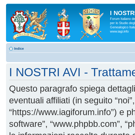
I NOSTRI
Forum Italiano d
per lo Studio degl
Genealogico Italia
www.iagi.info
Indice
I NOSTRI AVI - Trattame
Questo paragrafo spiega dettag
eventuali affiliati (in seguito “no
“https://www.iagiforum.info”) e p
software”, “www.phpbb.com”, “