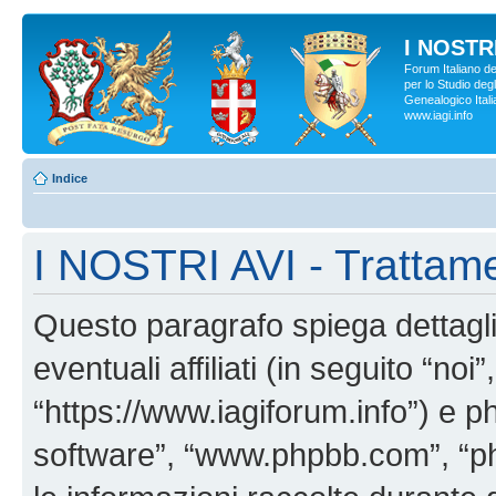
I NOSTRI
Forum Italiano d
per lo Studio degl
Genealogico Italia
www.iagi.info
Indice
I NOSTRI AVI - Trattame
Questo paragrafo spiega dettag
eventuali affiliati (in seguito “no
“https://www.iagiforum.info”) e p
software”, “www.phpbb.com”, “