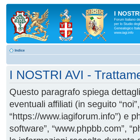
I NOSTRI
Forum Italiano d
per lo Studio degl
Genealogico Italia
www.iagi.info
Indice
I NOSTRI AVI - Trattame
Questo paragrafo spiega dettag
eventuali affiliati (in seguito “no
“https://www.iagiforum.info”) e p
software”, “www.phpbb.com”, “