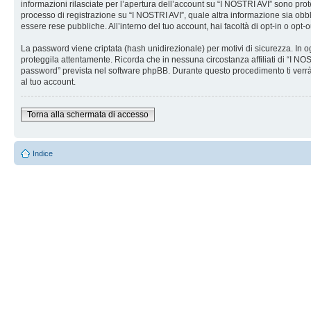
informazioni rilasciate per l’apertura dell’account su “I NOSTRI AVI” sono prote
processo di registrazione su “I NOSTRI AVI”, quale altra informazione sia obblig
essere rese pubbliche. All’interno del tuo account, hai facoltà di opt-in o opt
La password viene criptata (hash unidirezionale) per motivi di sicurezza. In o
proteggila attentamente. Ricorda che in nessuna circostanza affiliati di “I N
password” prevista nel software phpBB. Durante questo procedimento ti verrà
al tuo account.
Torna alla schermata di accesso
Indice