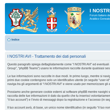
I NOSTRI
Forum Italiano de
Araldico Genealogi
Indice
I NOSTRI AVI - Trattamento dei dati personali
Questo paragrafo spiega dettagliatamente come “I NOSTRI AVI” ed eventuali affi
Group”, “phpBB Teams”) usano le informazioni raccolte durante qualsiasi sessio
Le tue informazioni sono raccolte in due modi. In primo luogo, mentre si navig
primi due cookie contengono solo un identificativo utente (in seguito “user-i
naviga tra gli argomenti di “I NOSTRI AVI” e viene usato per memorizzare gli ar
Possiamo anche generare cookie esterni al software phpBB mentre navighi su “
raccolta delle tue informazioni è dato da quello che tu inserisci volontariamen
“il tuo account”) e l’invio di messaggi dopo la registrazione e l’accesso (in seg
Il tuo account avrà, di base, un unico nome identificativo (in seguito “il tuo 