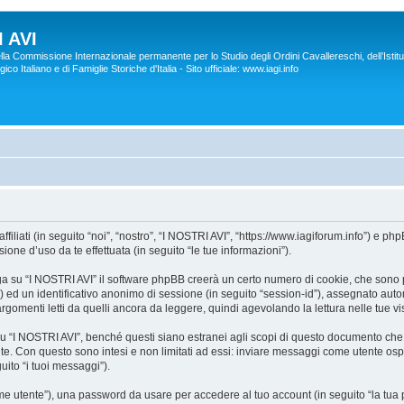
 AVI
lla Commissione Internazionale permanente per lo Studio degli Ordini Cavallereschi, dell’Istitu
co Italiano e di Famiglie Storiche d'Italia - Sito ufficiale: www.iagi.info
liati (in seguito “noi”, “nostro”, “I NOSTRI AVI”, “https://www.iagiforum.info”) e p
ne d’uso da te effettuata (in seguito “le tue informazioni”).
a su “I NOSTRI AVI” il software phpBB creerà un certo numero di cookie, che sono pic
d”) ed un identificativo anonimo di sessione (in seguito “session-id”), assegnato a
gomenti letti da quelli ancora da leggere, quindi agevolando la lettura nelle tue vis
I NOSTRI AVI”, benché questi siano estranei agli scopi di questo documento che in
te. Con questo sono intesi e non limitati ad essi: inviare messaggi come utente ospi
uito “i tuoi messaggi”).
nome utente”), una password da usare per accedere al tuo account (in seguito “la tua p