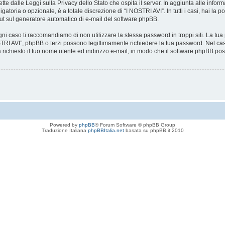
tte dalle Leggi sulla Privacy dello Stato che ospita il server. In aggiunta alle infor
atoria o opzionale, è a totale discrezione di “I NOSTRI AVI”. In tutti i casi, hai la p
-out sul generatore automatico di e-mail del software phpBB.
gni caso ti raccomandiamo di non utilizzare la stessa password in troppi siti. La tu
OSTRI AVI”, phpBB o terzi possono legittimamente richiedere la tua password. Nel cas
 richiesto il tuo nome utente ed indirizzo e-mail, in modo che il software phpBB
Powered by
phpBB
® Forum Software © phpBB Group
Traduzione Italiana
phpBBItalia.net
basata su phpBB.it 2010