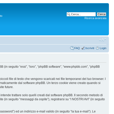
to
Ricerca avanzata
FAQ
Iscriviti
Login
hpBB (in seguito “essi”, “loro”, “phpBB software”, “www.phpbb.com”, “phpBB
coli file di testo che vengono scaricati nei file temporanei del tuo browser. I
utomaticamente dal software phpBB. Un terzo cookie viene creato quando si
ite future.
tende trattare solo quelli creati dal software phpBB. Il secondo metodo di
te (in seguito “messaggi da ospite”), registrarsi su “I NOSTRI AVI” (in seguito
assword”) ed un indirizzo e-mail valido (in seguito “la tua e-mail”). Le