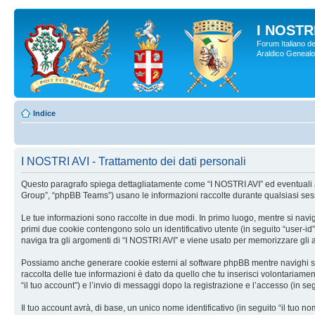
I NOSTRI
Forum Italiano de
Araldico Genealogi
Indice
I NOSTRI AVI - Trattamento dei dati personali
Questo paragrafo spiega dettagliatamente come “I NOSTRI AVI” ed eventuali affi
Group”, “phpBB Teams”) usano le informazioni raccolte durante qualsiasi sessio
Le tue informazioni sono raccolte in due modi. In primo luogo, mentre si navig
primi due cookie contengono solo un identificativo utente (in seguito “user-i
naviga tra gli argomenti di “I NOSTRI AVI” e viene usato per memorizzare gli ar
Possiamo anche generare cookie esterni al software phpBB mentre navighi su “
raccolta delle tue informazioni è dato da quello che tu inserisci volontariamen
“il tuo account”) e l’invio di messaggi dopo la registrazione e l’accesso (in seg
Il tuo account avrà, di base, un unico nome identificativo (in seguito “il tuo 