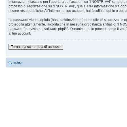
informazioni rilasciate per l’apertura dell’account su “I NOSTRI AVI” sono prote
processo di registrazione su “I NOSTRI AVI”, quale altra informazione sia obblig
essere rese pubbliche. All’interno del tuo account, hai facoltà di opt-in o opt
La password viene criptata (hash unidirezionale) per motivi di sicurezza. In o
proteggila attentamente. Ricorda che in nessuna circostanza affiliati di “I N
password” prevista nel software phpBB. Durante questo procedimento ti verrà
al tuo account.
Torna alla schermata di accesso
Indice