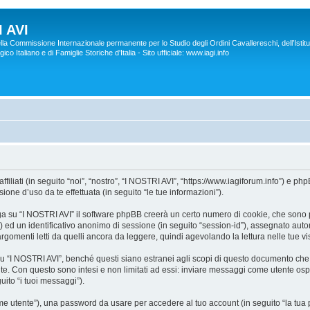
 AVI
lla Commissione Internazionale permanente per lo Studio degli Ordini Cavallereschi, dell’Istitu
co Italiano e di Famiglie Storiche d'Italia - Sito ufficiale: www.iagi.info
liati (in seguito “noi”, “nostro”, “I NOSTRI AVI”, “https://www.iagiforum.info”) e p
ne d’uso da te effettuata (in seguito “le tue informazioni”).
a su “I NOSTRI AVI” il software phpBB creerà un certo numero di cookie, che sono pic
d”) ed un identificativo anonimo di sessione (in seguito “session-id”), assegnato a
gomenti letti da quelli ancora da leggere, quindi agevolando la lettura nelle tue vis
I NOSTRI AVI”, benché questi siano estranei agli scopi di questo documento che in
te. Con questo sono intesi e non limitati ad essi: inviare messaggi come utente ospi
uito “i tuoi messaggi”).
nome utente”), una password da usare per accedere al tuo account (in seguito “la tua p