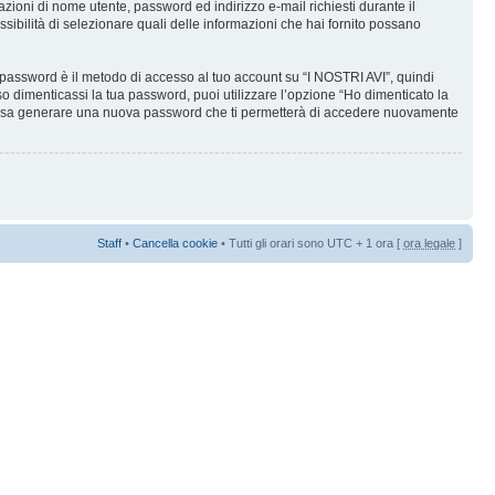
mazioni di nome utente, password ed indirizzo e-mail richiesti durante il
ossibilità di selezionare quali delle informazioni che hai fornito possano
a password è il metodo di accesso al tuo account su “I NOSTRI AVI”, quindi
o dimenticassi la tua password, puoi utilizzare l’opzione “Ho dimenticato la
 possa generare una nuova password che ti permetterà di accedere nuovamente
Staff
•
Cancella cookie
• Tutti gli orari sono UTC + 1 ora [
ora legale
]