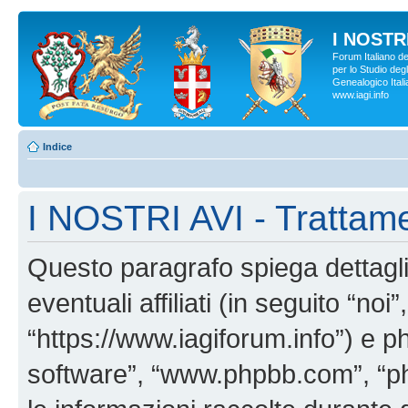
I NOSTRI
Forum Italiano d
per lo Studio degl
Genealogico Italia
www.iagi.info
Indice
I NOSTRI AVI - Trattame
Questo paragrafo spiega dettag
eventuali affiliati (in seguito “no
“https://www.iagiforum.info”) e p
software”, “www.phpbb.com”, “