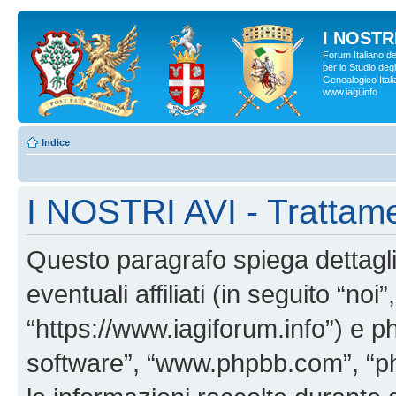
I NOSTRI
Forum Italiano d
per lo Studio degl
Genealogico Italia
www.iagi.info
Indice
I NOSTRI AVI - Trattame
Questo paragrafo spiega dettag
eventuali affiliati (in seguito “no
“https://www.iagiforum.info”) e p
software”, “www.phpbb.com”, “