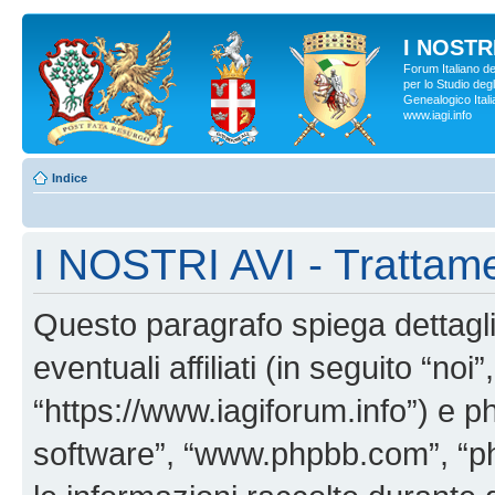
I NOSTRI
Forum Italiano d
per lo Studio degl
Genealogico Italia
www.iagi.info
Indice
I NOSTRI AVI - Trattame
Questo paragrafo spiega dettag
eventuali affiliati (in seguito “no
“https://www.iagiforum.info”) e p
software”, “www.phpbb.com”, “