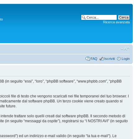
to
Ricerca avanzata
FAQ
Iscriviti
Login
hpBB (in seguito “essi”, “loro”, “phpBB software”, “www.phpbb.com”, “phpBB
coli file di testo che vengono scaricati nei file temporanei del tuo browser. I
utomaticamente dal software phpBB. Un terzo cookie viene creato quando si
ite future.
tende trattare solo quelli creati dal software phpBB. Il secondo metodo di
te (in seguito “messaggi da ospite”), registrarsi su “I NOSTRI AVI” (in seguito
assword”) ed un indirizzo e-mail valido (in seguito “la tua e-mail”). Le