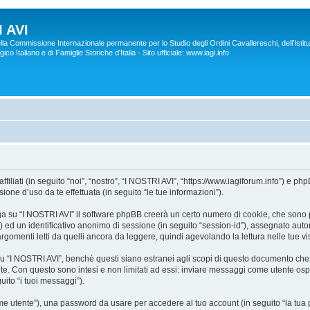
 AVI
lla Commissione Internazionale permanente per lo Studio degli Ordini Cavallereschi, dell’Istitu
co Italiano e di Famiglie Storiche d'Italia - Sito ufficiale: www.iagi.info
liati (in seguito “noi”, “nostro”, “I NOSTRI AVI”, “https://www.iagiforum.info”) e p
ne d’uso da te effettuata (in seguito “le tue informazioni”).
a su “I NOSTRI AVI” il software phpBB creerà un certo numero di cookie, che sono pic
d”) ed un identificativo anonimo di sessione (in seguito “session-id”), assegnato a
gomenti letti da quelli ancora da leggere, quindi agevolando la lettura nelle tue vis
I NOSTRI AVI”, benché questi siano estranei agli scopi di questo documento che in
te. Con questo sono intesi e non limitati ad essi: inviare messaggi come utente ospi
uito “i tuoi messaggi”).
nome utente”), una password da usare per accedere al tuo account (in seguito “la tua p