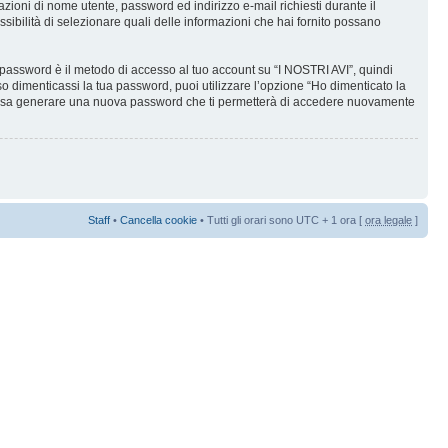
mazioni di nome utente, password ed indirizzo e-mail richiesti durante il
ossibilità di selezionare quali delle informazioni che hai fornito possano
a password è il metodo di accesso al tuo account su “I NOSTRI AVI”, quindi
o dimenticassi la tua password, puoi utilizzare l’opzione “Ho dimenticato la
 possa generare una nuova password che ti permetterà di accedere nuovamente
Staff
•
Cancella cookie
• Tutti gli orari sono UTC + 1 ora [
ora legale
]