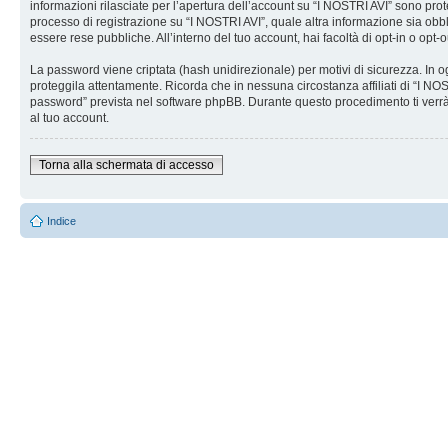
informazioni rilasciate per l’apertura dell’account su “I NOSTRI AVI” sono prote
processo di registrazione su “I NOSTRI AVI”, quale altra informazione sia obblig
essere rese pubbliche. All’interno del tuo account, hai facoltà di opt-in o opt
La password viene criptata (hash unidirezionale) per motivi di sicurezza. In o
proteggila attentamente. Ricorda che in nessuna circostanza affiliati di “I N
password” prevista nel software phpBB. Durante questo procedimento ti verrà
al tuo account.
Torna alla schermata di accesso
Indice