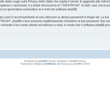
tte dalle Leggi sulla Privacy dello Stato che ospita il server. In aggiunta alle infor
atoria o opzionale, è a totale discrezione di “I NOSTRI AVI”. In tutti i casi, hai la p
-out sul generatore automatico di e-mail del software phpBB.
gni caso ti raccomandiamo di non utilizzare la stessa password in troppi siti. La tu
OSTRI AVI”, phpBB o terzi possono legittimamente richiedere la tua password. Nel cas
 richiesto il tuo nome utente ed indirizzo e-mail, in modo che il software phpBB
Powered by
phpBB
® Forum Software © phpBB Group
Traduzione Italiana
phpBBItalia.net
basata su phpBB.it 2010