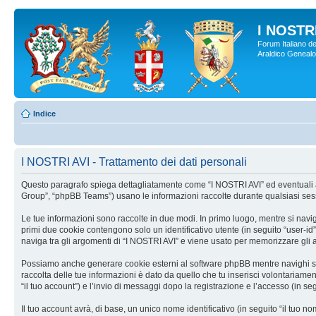
I NOSTRI
Forum Italiano de
Araldico Genealogi
Indice
I NOSTRI AVI - Trattamento dei dati personali
Questo paragrafo spiega dettagliatamente come “I NOSTRI AVI” ed eventuali affi
Group”, “phpBB Teams”) usano le informazioni raccolte durante qualsiasi sessio
Le tue informazioni sono raccolte in due modi. In primo luogo, mentre si navig
primi due cookie contengono solo un identificativo utente (in seguito “user-i
naviga tra gli argomenti di “I NOSTRI AVI” e viene usato per memorizzare gli ar
Possiamo anche generare cookie esterni al software phpBB mentre navighi su “
raccolta delle tue informazioni è dato da quello che tu inserisci volontariamen
“il tuo account”) e l’invio di messaggi dopo la registrazione e l’accesso (in seg
Il tuo account avrà, di base, un unico nome identificativo (in seguito “il tuo 