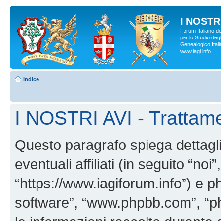
I NOSTRI
Forum Italiano d
per lo Studio degl
Genealogico Italia
www.iagi.info
Indice
I NOSTRI AVI - Trattame
Questo paragrafo spiega dettag
eventuali affiliati (in seguito “no
“https://www.iagiforum.info”) e p
software”, “www.phpbb.com”, “