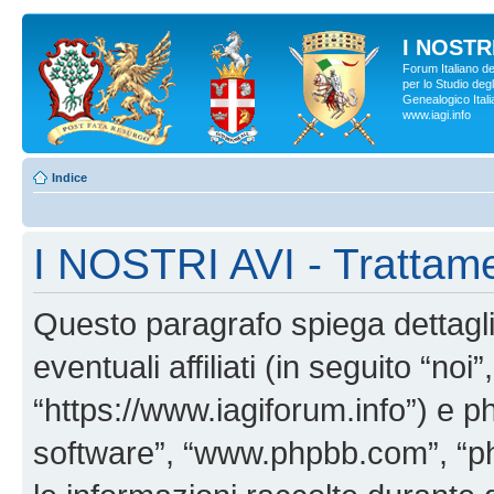
I NOSTRI
Forum Italiano d
per lo Studio degl
Genealogico Italia
www.iagi.info
Indice
I NOSTRI AVI - Trattame
Questo paragrafo spiega dettag
eventuali affiliati (in seguito “no
“https://www.iagiforum.info”) e p
software”, “www.phpbb.com”, “