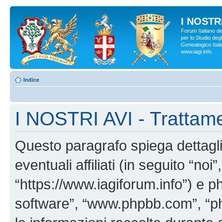
I NOSTRI
Forum Italiano d
per lo Studio degl
Genealogico Italia
www.iagi.info
Indice
I NOSTRI AVI - Trattame
Questo paragrafo spiega dettag
eventuali affiliati (in seguito “no
“https://www.iagiforum.info”) e p
software”, “www.phpbb.com”, “