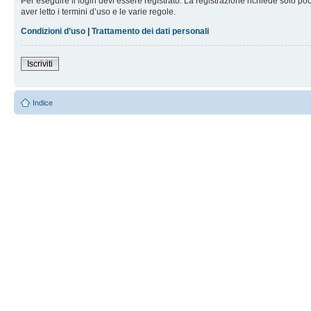
Per eseguire il login devi essere registrato. La registrazione richiede solo po
aver letto i termini d’uso e le varie regole.
Condizioni d’uso
|
Trattamento dei dati personali
Iscriviti
Indice