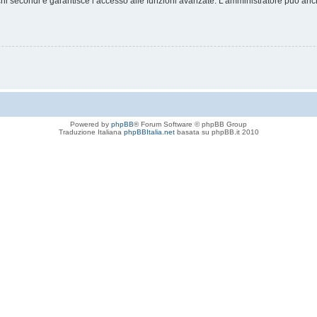
chi secondi e garantisce l’accesso alle funzioni avanzate. L’amministratore può anche
Powered by
phpBB
® Forum Software © phpBB Group
Traduzione Italiana
phpBBItalia.net
basata su phpBB.it 2010