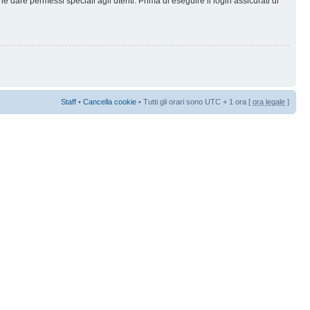
 dare permessi speciali agli utenti. Prima di eseguire il login assicurati di
Staff
•
Cancella cookie
• Tutti gli orari sono UTC + 1 ora [
ora legale
]