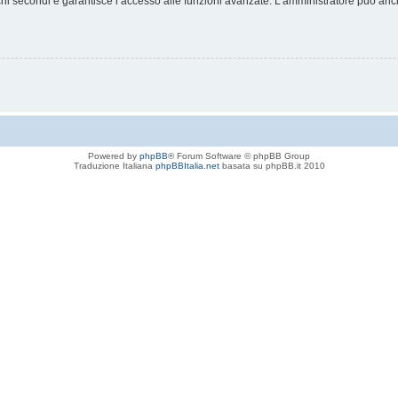
chi secondi e garantisce l’accesso alle funzioni avanzate. L’amministratore può anche
Powered by
phpBB
® Forum Software © phpBB Group
Traduzione Italiana
phpBBItalia.net
basata su phpBB.it 2010