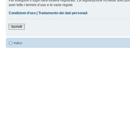
Per eseguire il login devi essere registrato. La registrazione richiede solo po
aver letto i termini d’uso e le varie regole.
Condizioni d’uso
|
Trattamento dei dati personali
Iscriviti
Indice