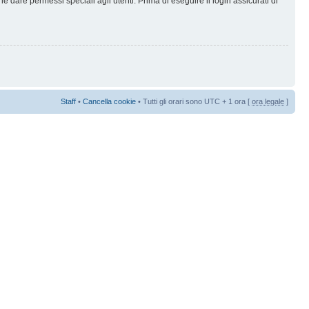
 dare permessi speciali agli utenti. Prima di eseguire il login assicurati di
Staff
•
Cancella cookie
• Tutti gli orari sono UTC + 1 ora [
ora legale
]