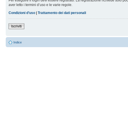
Per eseguire il login devi essere registrato. La registrazione richiede solo po
aver letto i termini d’uso e le varie regole.
Condizioni d’uso
|
Trattamento dei dati personali
Iscriviti
Indice