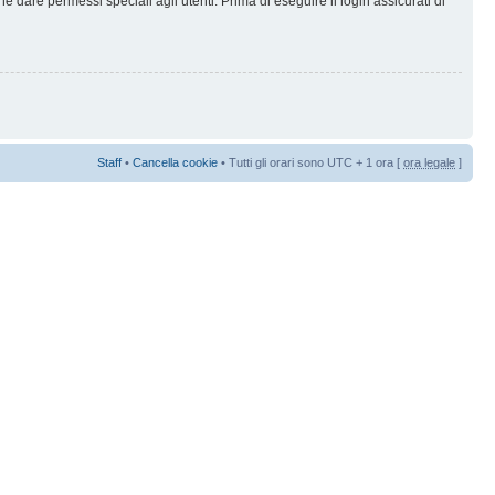
 dare permessi speciali agli utenti. Prima di eseguire il login assicurati di
Staff
•
Cancella cookie
• Tutti gli orari sono UTC + 1 ora [
ora legale
]