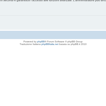
chi secondi e garantisce l’accesso alle funzioni avanzate. L’amministratore può anche
Powered by
phpBB
® Forum Software © phpBB Group
Traduzione Italiana
phpBBItalia.net
basata su phpBB.it 2010