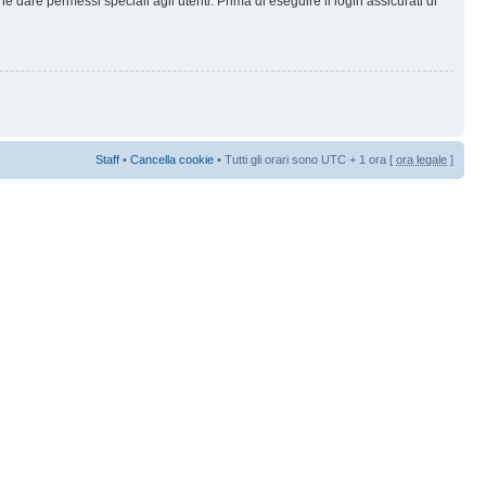
 dare permessi speciali agli utenti. Prima di eseguire il login assicurati di
Staff
•
Cancella cookie
• Tutti gli orari sono UTC + 1 ora [
ora legale
]