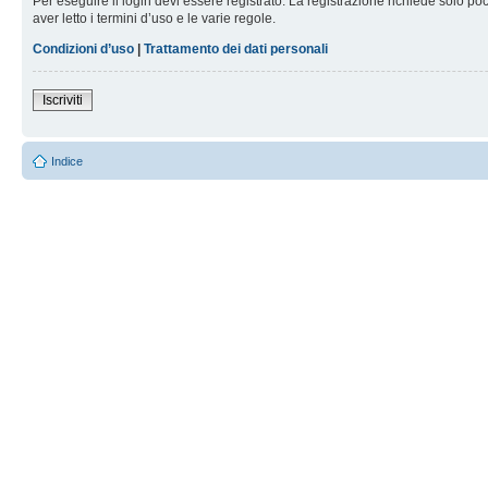
Per eseguire il login devi essere registrato. La registrazione richiede solo po
aver letto i termini d’uso e le varie regole.
Condizioni d’uso
|
Trattamento dei dati personali
Iscriviti
Indice