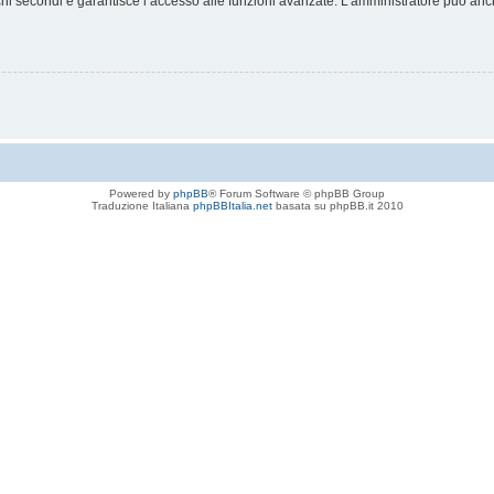
chi secondi e garantisce l’accesso alle funzioni avanzate. L’amministratore può anche
Powered by
phpBB
® Forum Software © phpBB Group
Traduzione Italiana
phpBBItalia.net
basata su phpBB.it 2010