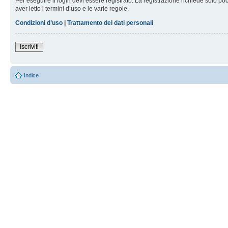
Per eseguire il login devi essere registrato. La registrazione richiede solo po
aver letto i termini d’uso e le varie regole.
Condizioni d’uso
|
Trattamento dei dati personali
Iscriviti
Indice