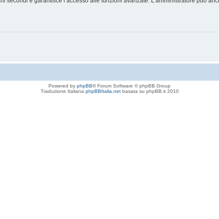
chi secondi e garantisce l’accesso alle funzioni avanzate. L’amministratore può anche
Powered by
phpBB
® Forum Software © phpBB Group
Traduzione Italiana
phpBBItalia.net
basata su phpBB.it 2010