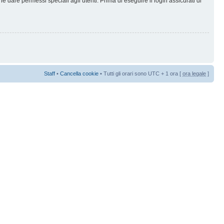
 dare permessi speciali agli utenti. Prima di eseguire il login assicurati di
Staff
•
Cancella cookie
• Tutti gli orari sono UTC + 1 ora [
ora legale
]