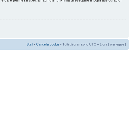
 dare permessi speciali agli utenti. Prima di eseguire il login assicurati di
Staff
•
Cancella cookie
• Tutti gli orari sono UTC + 1 ora [
ora legale
]