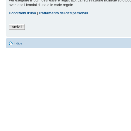
Per eseguire il login devi essere registrato. La registrazione richiede solo po
aver letto i termini d’uso e le varie regole.
Condizioni d’uso
|
Trattamento dei dati personali
Iscriviti
Indice