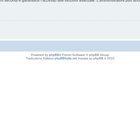
chi secondi e garantisce l’accesso alle funzioni avanzate. L’amministratore può anche
Powered by
phpBB
® Forum Software © phpBB Group
Traduzione Italiana
phpBBItalia.net
basata su phpBB.it 2010